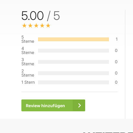
5.00
/ 5
5
1
Sterne
4
0
Sterne
3
0
Sterne
2
0
Sterne
1 Stern
0
Review hinzufügen