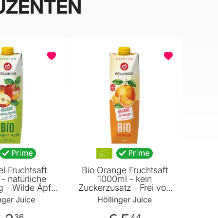
UZENTEN
el Fruchtsaft
Bio Orange Fruchtsaft
- natürliche
1000ml - kein
g - Wilde Äpfel
Zuckerzusatz - Frei von
ändlichen
künstlichen Aromen
nger Juice
Höllinger Juice
wiesen - ohne
Farbstoffen und
he Aromen von
Konservierungsstoffen
36
44