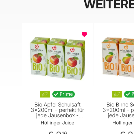
WEITER
BELIEBT
BELIEBT
Bio Apfel Schulsaft
Bio Birne S
3x200ml - perfekt für
3x200ml - pe
jede Jausenbox -
jede Jaus
handlich kleiner
handlich k
Höllinger Juice
Höllinger
Durstlöscher - mit
Durstlösch
Strohhalm von Höllinger
Strohhalm von
16