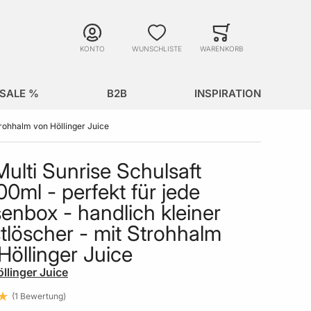
Suche
Minicart
Suche schließen
KONTO
WUNSCHLISTE
WARENKORB
SALE %
B2B
INSPIRATION
trohhalm von Höllinger Juice
Multi Sunrise Schulsaft
0ml - perfekt für jede
enbox - handlich kleiner
tlöscher - mit Strohhalm
Höllinger Juice
llinger Juice
1
Bewertung