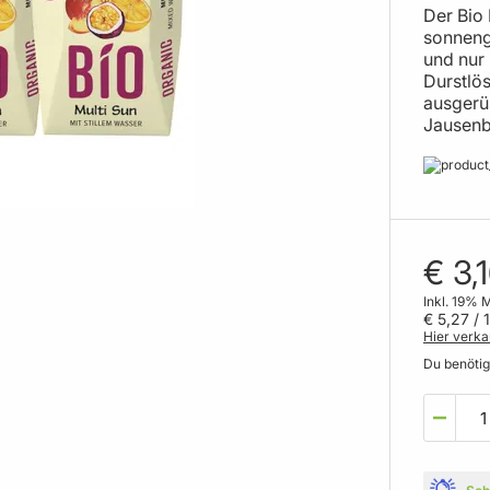
Der Bio 
sonnenge
und nur 
Durstlös
ausgerüs
Jausenb
€ 3,
Inkl. 19% 
€ 5,27
/ 1
Hier verka
Du benöti