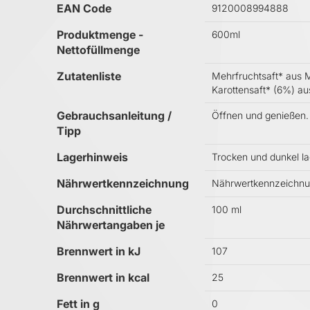
EAN Code
9120008994888
Produktmenge -
600ml
Nettofüllmenge
Zutatenliste
Mehrfruchtsaft* aus M
Karottensaft* (6%) au
Gebrauchsanleitung /
Öffnen und genießen.
Tipp
Lagerhinweis
Trocken und dunkel la
Nährwertkennzeichnung
Nährwertkennzeichnun
Durchschnittliche
100 ml
Nährwertangaben je
Brennwert in kJ
107
Brennwert in kcal
25
Fett in g
0