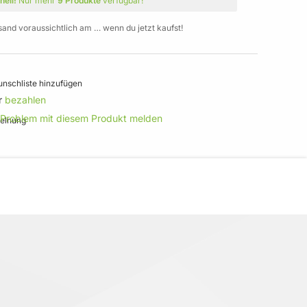
nell!
Nur mehr
9 Produkte
verfügbar!
sand voraussichtlich am … wenn du jetzt kaufst!
nschliste hinzufügen
r
bezahlen
 Problem mit diesem Produkt melden