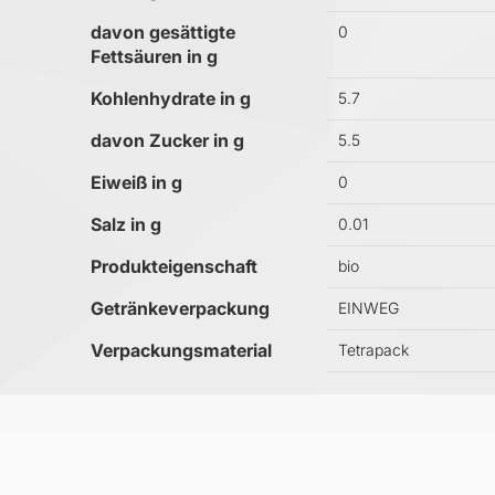
davon gesättigte
0
Fettsäuren in g
Kohlenhydrate in g
5.7
davon Zucker in g
5.5
Eiweiß in g
0
Salz in g
0.01
Produkteigenschaft
bio
Getränkeverpackung
EINWEG
Verpackungsmaterial
Tetrapack