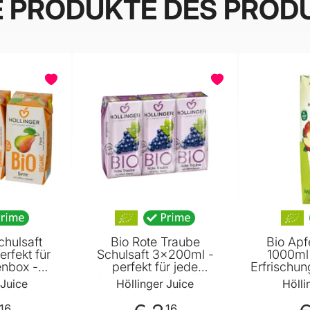
E PRODUKTE DES PROD
chulsaft
Bio Rote Traube
Bio Apf
rfekt für
Schulsaft 3x200ml -
1000ml 
enbox -
perfekt für jede
Erfrischun
leiner
Jausenbox - handlich
von l
 Juice
Höllinger Juice
Hölli
er - mit
kleiner Durstlöscher - mit
Streuobst
 Höllinger
Strohhalm von Höllinger
künstlic
16
16