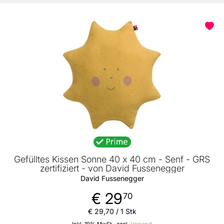
Gefülltes Kissen Sonne 40 x 40 cm - Senf - GRS
zertifiziert - von David Fussenegger
David Fussenegger
€ 29
70
€ 29
,
70
/ 1 Stk
Inkl. 19% MwSt., zzgl.
Versand