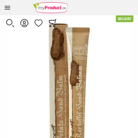
Zur Homepage
Skip to the end of the images gallery
BELIEBT
SUCHE
KONTO
WUNSCHLISTE
WARENKORB
Minicart