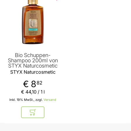
Bio Schuppen-
Shampoo 200ml von
STYX Naturcosmetic
STYX Naturcosmetic
€ 8
82
€ 44
,
10
/ 1 l
Inkl. 19% MwSt., zzgl.
Versand
In den Warenkorb