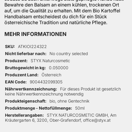
Bewahre den Balsam an einem kühlen, trockenen Ort
auf, um die Qualität zu erhalten. Mit dem Bio Kartoffel
Handbalsam entscheidest du dich für ein Stück
österreichische Tradition und natürliche Pflege.
MEHR INFORMATIONEN
Mehr Informationen
SKU
ATKIOI224322
Nicht lieferbar nach
No country selected
Produzent
STYX Naturcosmetic
Bruttogewicht in kg
0.050000
Produzent Land
Österreich
EAN Code
9004432099305
Nährwertkennzeichnung
Für dieses Produkt ist gesetzlich
keine Nährwertkennzeichnung notwendig
Produkteigenschaft
bio, ohne Gentechnik
Produktmenge - Nettofüllmenge
50ml
Herstellerangaben
STYX NATURCOSMETIC GMBH, Am
Kräutergarten 6, 3200, Ober-Grafendorf, office@styx.at