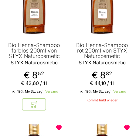
Bio Henna-Shampoo
Bio Henna-Shampoo
farblos 200ml von
rot 200ml von STYX
STYX Naturcosmetic
Naturcosmetic
STYX Naturcosmetic
STYX Naturcosmetic
€ 8
€ 8
52
82
€ 42
,
60
/ 1 l
€ 44
,
10
/ 1 l
Inkl. 19% MwSt., zzgl.
Versand
Inkl. 19% MwSt., zzgl.
Versand
Kommt bald wieder
In den Warenkorb