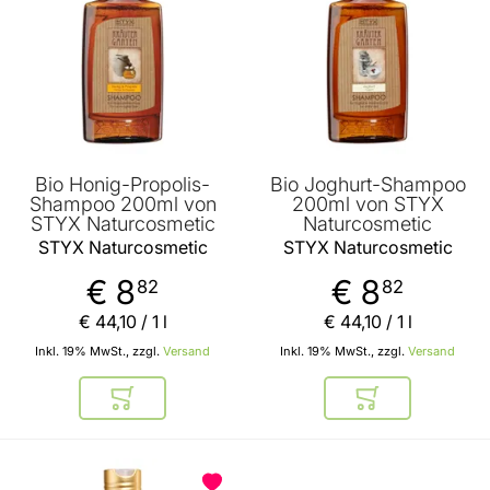
Bio Honig-Propolis-
Bio Joghurt-Shampoo
Shampoo 200ml von
200ml von STYX
STYX Naturcosmetic
Naturcosmetic
STYX Naturcosmetic
STYX Naturcosmetic
€ 8
€ 8
82
82
€ 44
,
10
/ 1 l
€ 44
,
10
/ 1 l
Inkl. 19% MwSt., zzgl.
Versand
Inkl. 19% MwSt., zzgl.
Versand
In den Warenkorb
In den Warenkor