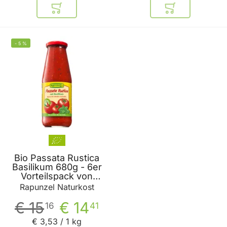
In den Warenkorb
In den Warenkor
-
5
%
Bio Passata Rustica
Basilikum 680g - 6er
Vorteilspack von
Rapunzel
Rapunzel Naturkost
€ 15
€ 14
16
41
€ 3
,
53
/ 1 kg