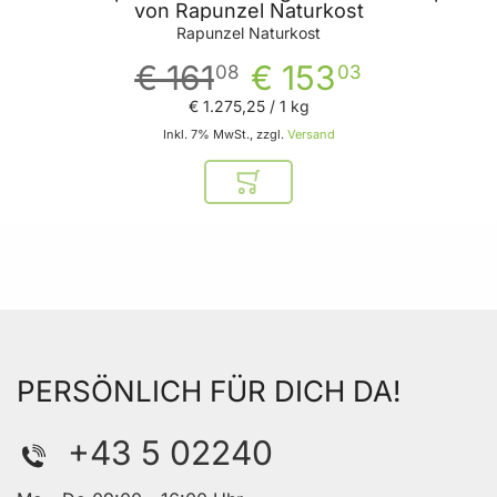
von Rapunzel Naturkost
Rapunzel Naturkost
€ 161
€ 153
08
03
€ 1.275
,
25
/ 1 kg
Inkl. 7% MwSt., zzgl.
Versand
In den Warenkorb
PERSÖNLICH FÜR DICH DA!
+43 5 02240