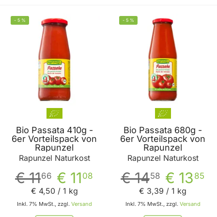
-
5
%
-
5
%
BELIEBT
Bio Passata 410g -
Bio Passata 680g -
6er Vorteilspack von
6er Vorteilspack von
Rapunzel
Rapunzel
Rapunzel Naturkost
Rapunzel Naturkost
€ 11
€ 11
€ 14
€ 13
66
08
58
85
€ 4
,
50
/ 1 kg
€ 3
,
39
/ 1 kg
Inkl. 7% MwSt., zzgl.
Versand
Inkl. 7% MwSt., zzgl.
Versand