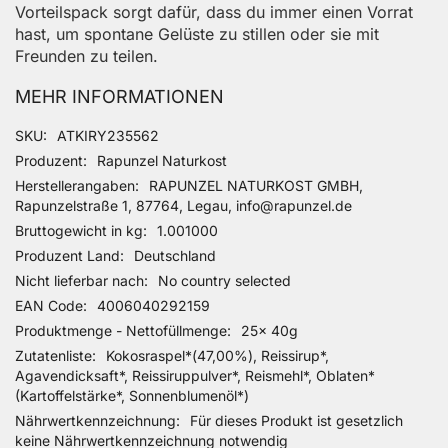
Vorteilspack sorgt dafür, dass du immer einen Vorrat
hast, um spontane Gelüste zu stillen oder sie mit
Freunden zu teilen.
MEHR INFORMATIONEN
Mehr Informationen
SKU
ATKIRY235562
Produzent
Rapunzel Naturkost
Herstellerangaben
RAPUNZEL NATURKOST GMBH,
Rapunzelstraße 1, 87764, Legau, info@rapunzel.de
Bruttogewicht in kg
1.001000
Produzent Land
Deutschland
Nicht lieferbar nach
No country selected
EAN Code
4006040292159
Produktmenge - Nettofüllmenge
25x 40g
Zutatenliste
Kokosraspel*(47,00%), Reissirup*,
Agavendicksaft*, Reissiruppulver*, Reismehl*, Oblaten*
(Kartoffelstärke*, Sonnenblumenöl*)
Nährwertkennzeichnung
Für dieses Produkt ist gesetzlich
keine Nährwertkennzeichnung notwendig