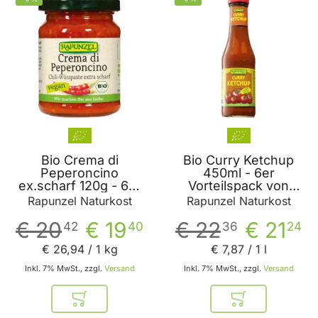
Bio Crema di
Bio Curry Ketchup
Peperoncino
450ml - 6er
ex.scharf 120g - 6er
Vorteilspack von
Vorteilspack von
Rapunzel
Rapunzel Naturkost
Rapunzel Naturkost
Rapunzel
€ 20
€ 19
€ 22
€ 21
42
40
36
24
€ 26
,
94
/ 1 kg
€ 7
,
87
/ 1 l
Inkl. 7% MwSt., zzgl.
Versand
Inkl. 7% MwSt., zzgl.
Versand
In den Warenkorb
In den Warenkor