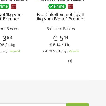
kel 1kg vom
Bio Dinkelfeinmehl glatt
f Brenner
1kg vom Biohof Brenner
ers Bestes
Brenners Bestes
 3
€ 5
98
14
98
/ 1 kg
€ 5
,
14
/ 1 kg
., zzgl.
Versand
Inkl. 7% MwSt., zzgl.
Versand
1
In den Warenkorb
In den Warenkorb