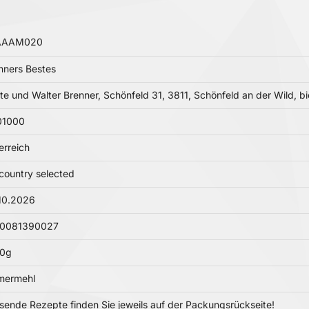
AAAM020
nners Bestes
te und Walter Brenner, Schönfeld 31, 3811, Schönfeld an der Wild, 
01000
erreich
country selected
10.2026
20081390027
00g
mermehl
sende Rezepte finden Sie jeweils auf der Packungsrückseite!