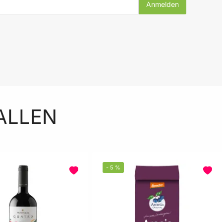
ALLEN
-
5
%