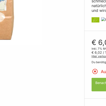
schmeck
natürli
und wird
€ 6,
Inkl. 7% M
€ 6,02
/ 
Hier verka
Du benöti
Au
Benach