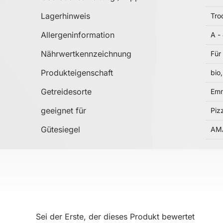
Lagerhinweis
Tro
Allergeninformation
A -
Nährwertkennzeichnung
Für
Produkteigenschaft
bio
Getreidesorte
Em
geeignet für
Piz
Gütesiegel
AMA
Sei der Erste, der dieses Produkt bewertet