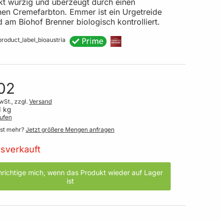
t würzig und überzeugt durch einen
chen Cremefarbton. Emmer ist ein Urgetreide
 am Biohof Brenner biologisch kontrolliert.
02
wSt., zzgl.
Versand
1 kg
ufen
gst mehr?
Jetzt größere Mengen anfragen
sverkauft
richtige mich, wenn das Produkt wieder auf Lager
ist