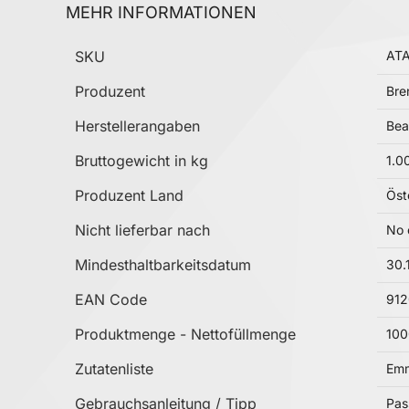
MEHR INFORMATIONEN
Mehr Informationen
SKU
AT
Produzent
Bre
Herstellerangaben
Bea
Bruttogewicht in kg
1.0
Produzent Land
Öst
Nicht lieferbar nach
No 
Mindesthaltbarkeitsdatum
30.
EAN Code
91
Produktmenge - Nettofüllmenge
10
Zutatenliste
Em
Gebrauchsanleitung / Tipp
Pas