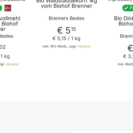
Bio Waldstaudekorn 1kg
vom Biohof Brenner
vollmehl
Bio Din
Brenners Bestes
 Biohof
Bioho
€ 5
er
15
Bestes
Brenn
€ 5
,
15
/ 1 kg
€
02
Inkl. 19% MwSt., zzgl.
Versand
 1 kg
€ 3
,
In den Warenkorb
zgl.
Versand
Inkl. MwSt
 den Warenkorb
E-Mail-Adresse