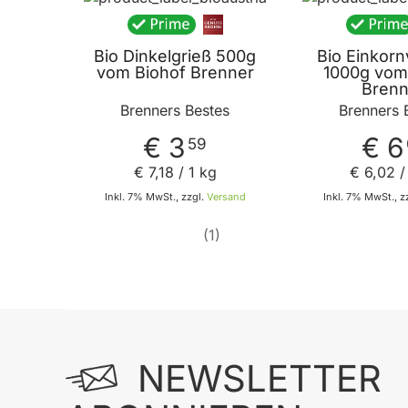
Bio Dinkelgrieß 500g
Bio Einkorn
vom Biohof Brenner
1000g vom
Brenn
Brenners Bestes
Brenners 
€ 3
€ 6
59
€ 7
,
18
/ 1 kg
€ 6
,
02
/
Inkl. 7% MwSt., zzgl.
Versand
Inkl. 7% MwSt., z
1
In
In den Warenkorb
NEWSLETTER