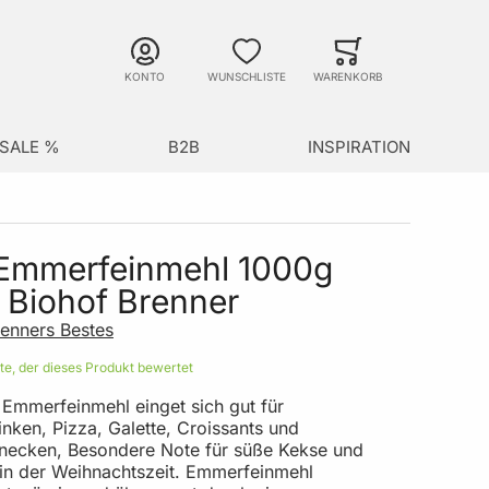
Suche
Minicart
Suche schließen
KONTO
WUNSCHLISTE
WARENKORB
SALE %
B2B
INSPIRATION
 Emmerfeinmehl 1000g
 Biohof Brenner
enners Bestes
ste, der dieses Produkt bewertet
 Emmerfeinmehl einget sich gut für
nken, Pizza, Galette, Croissants und
necken, Besondere Note für süße Kekse und
in der Weihnachtszeit. Emmerfeinmehl