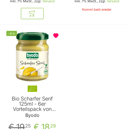
Inkl. 7% MwSt., zzgl.
Versand
Inkl. 7% MwSt., zzgl.
Versand
Kommt bald wieder
In den Warenkorb
-
5
%
Bio Scharfer Senf
125ml - 6er
Vorteilspack von
Byodo
Byodo
€ 19
€ 18
25
29