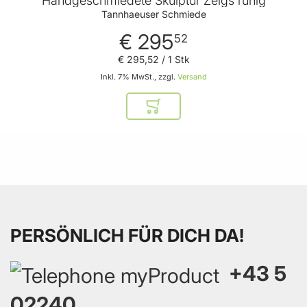
Handgeschmiedete Skulptur Zeigs ruhig
Tannhaeuser Schmiede
€ 295
52
€ 295
,
52
/ 1 Stk
Inkl. 7% MwSt., zzgl.
Versand
In den Warenkorb
PERSÖNLICH FÜR DICH DA!
+43 5
02240