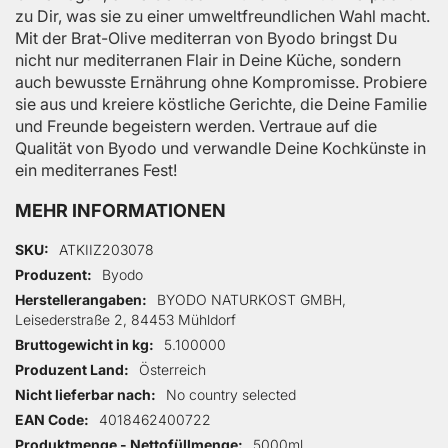
zu Dir, was sie zu einer umweltfreundlichen Wahl macht.
Mit der Brat-Olive mediterran von Byodo bringst Du
nicht nur mediterranen Flair in Deine Küche, sondern
auch bewusste Ernährung ohne Kompromisse. Probiere
sie aus und kreiere köstliche Gerichte, die Deine Familie
und Freunde begeistern werden. Vertraue auf die
Qualität von Byodo und verwandle Deine Kochkünste in
ein mediterranes Fest!
MEHR INFORMATIONEN
Mehr Informationen
SKU
ATKIIZ203078
Produzent
Byodo
Herstellerangaben
BYODO NATURKOST GMBH,
Leisederstraße 2, 84453 Mühldorf
Bruttogewicht in kg
5.100000
Produzent Land
Österreich
Nicht lieferbar nach
No country selected
EAN Code
4018462400722
Produktmenge - Nettofüllmenge
5000ml