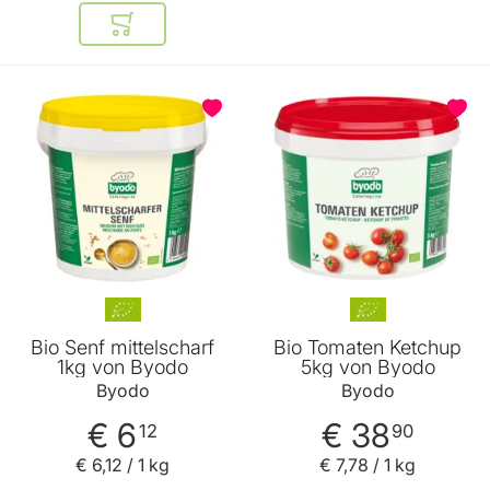
In den Warenkorb
Bio Senf mittelscharf
Bio Tomaten Ketchup
1kg von Byodo
5kg von Byodo
Byodo
Byodo
€ 6
€ 38
12
90
€ 6
,
12
/ 1 kg
€ 7
,
78
/ 1 kg