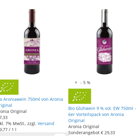
-
5
%
io Aroniawein 750ml von Aronia
iginal
Bio Glühwein 9 % vol. EW 750ml -
onia Original
6er Vorteilspack von Aronia
7
,
33
Original
kl. 7% MwSt., zzgl.
Versand
Aronia Original
9
,
77
/ 1 l
Sonderangebot
€ 29
,
33