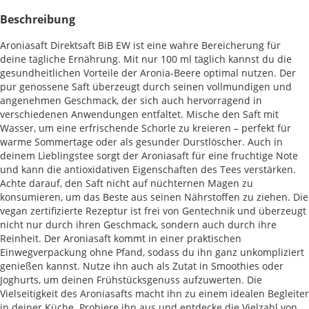
Beschreibung
Aroniasaft Direktsaft BiB EW ist eine wahre Bereicherung für
deine tägliche Ernährung. Mit nur 100 ml täglich kannst du die
gesundheitlichen Vorteile der Aronia-Beere optimal nutzen. Der
pur genossene Saft überzeugt durch seinen vollmundigen und
angenehmen Geschmack, der sich auch hervorragend in
verschiedenen Anwendungen entfaltet. Mische den Saft mit
Wasser, um eine erfrischende Schorle zu kreieren – perfekt für
warme Sommertage oder als gesunder Durstlöscher. Auch in
deinem Lieblingstee sorgt der Aroniasaft für eine fruchtige Note
und kann die antioxidativen Eigenschaften des Tees verstärken.
Achte darauf, den Saft nicht auf nüchternen Magen zu
konsumieren, um das Beste aus seinen Nährstoffen zu ziehen. Die
vegan zertifizierte Rezeptur ist frei von Gentechnik und überzeugt
nicht nur durch ihren Geschmack, sondern auch durch ihre
Reinheit. Der Aroniasaft kommt in einer praktischen
Einwegverpackung ohne Pfand, sodass du ihn ganz unkompliziert
genießen kannst. Nutze ihn auch als Zutat in Smoothies oder
Joghurts, um deinen Frühstücksgenuss aufzuwerten. Die
Vielseitigkeit des Aroniasafts macht ihn zu einem idealen Begleiter
in deiner Küche. Probiere ihn aus und entdecke die Vielzahl von