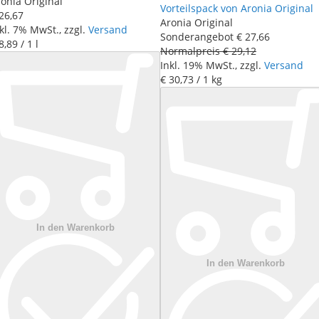
onia Original
Vorteilspack von Aronia Original
26
,
67
Aronia Original
kl. 7% MwSt., zzgl.
Versand
Sonderangebot
€ 27
,
66
8
,
89
/ 1 l
Normalpreis
€ 29
,
12
Inkl. 19% MwSt., zzgl.
Versand
€ 30
,
73
/ 1 kg
In den Warenkorb
In den Warenkorb