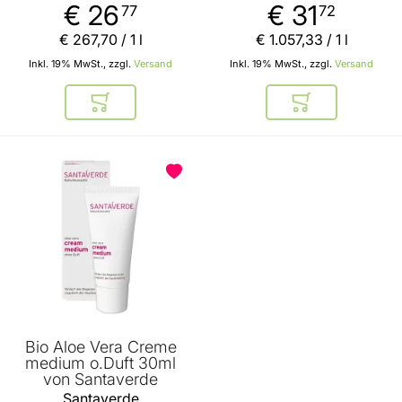
€ 26
€ 31
77
72
€ 267
,
70
/ 1 l
€ 1.057
,
33
/ 1 l
Inkl. 19% MwSt., zzgl.
Versand
Inkl. 19% MwSt., zzgl.
Versand
In den Warenkorb
In den Warenkor
Bio Aloe Vera Creme
medium o.Duft 30ml
von Santaverde
Santaverde