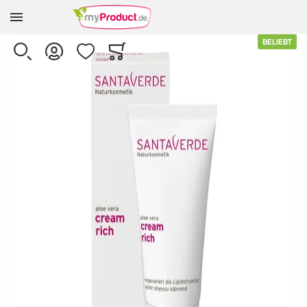
Zur Homepage
Skip to the end of the images gallery
BELIEBT
SUCHE
KONTO
WUNSCHLISTE
WARENKORB
Minicart