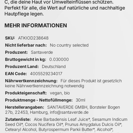
C, die deine Haut vor Umwelteinflüssen schützen.
Perfekt für alle, die Wert auf natürliche und nachhaltige
Hautpflege legen.
MEHR INFORMATIONEN
Mehr Informationen
SKU
ATKIOD238648
Nicht lieferbar nach
No country selected
Produzent
Santaverde
Bruttogewicht in kg
0.030000
Produzent Land
Deutschland
EAN Code
4005529234017
Nährwertkennzeichnung
Für dieses Produkt ist gesetzlich
keine Nährwertkennzeichnung notwendig
Produkteigenschaft
vegan, bio
Produktmenge - Nettofüllmenge
30ml
Herstellerangaben
SANTAVERDE GMBH, Borsteler Bogen
27b, 22453, Hamburg, info@santaverde.de
Zutatenliste
Aloe Barbadensis Leaf Juice*, Sesamum Indicum
Seed Oil*, Cocos Nucifera Oil*, Prunus Amygdalus Dulcis Oil*,
Cetearyl Alcohol, Butyrospermum Parkii Butter*, Alcohol*,