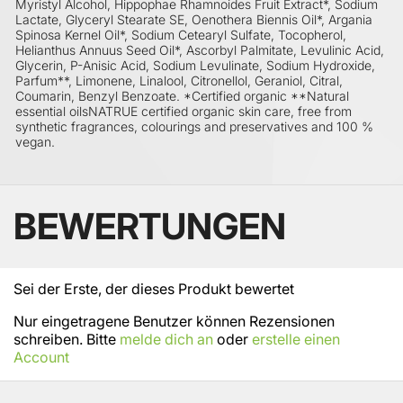
Myristyl Alcohol, Hippophae Rhamnoides Fruit Extract*, Sodium
Lactate, Glyceryl Stearate SE, Oenothera Biennis Oil*, Argania
Spinosa Kernel Oil*, Sodium Cetearyl Sulfate, Tocopherol,
Helianthus Annuus Seed Oil*, Ascorbyl Palmitate, Levulinic Acid,
Glycerin, P-Anisic Acid, Sodium Levulinate, Sodium Hydroxide,
Parfum**, Limonene, Linalool, Citronellol, Geraniol, Citral,
Coumarin, Benzyl Benzoate. *Certified organic **Natural
essential oilsNATRUE certified organic skin care, free from
synthetic fragrances, colourings and preservatives and 100 %
vegan.
BEWERTUNGEN
Sei der Erste, der dieses Produkt bewertet
Nur eingetragene Benutzer können Rezensionen
schreiben. Bitte
melde dich an
oder
erstelle einen
Account